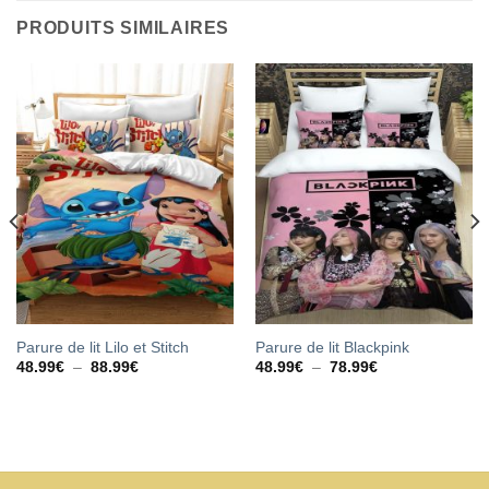
PRODUITS SIMILAIRES
Parure de lit Lilo et Stitch
Parure de lit Blackpink
Plage
Plage
48.99
€
–
88.99
€
48.99
€
–
78.99
€
de
de
prix :
prix :
48.99€
48.99€
à
à
88.99€
78.99€