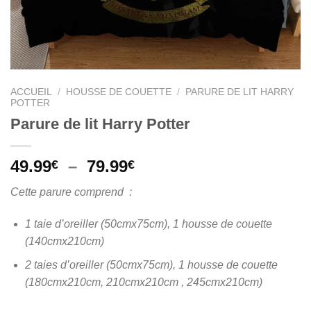
ACCUEIL
/
HOUSSE DE COUETTE
/
PARURE DE LIT HARRY
POTTER
Parure de lit Harry Potter
Plage
49.99
–
79.99
€
€
de
Cette parure comprend :
prix :
49.99€
1 taie d’oreiller (50cmx75cm), 1 housse de couette
à
(140cmx210cm)
79.99€
2 taies d’oreiller (50cmx75cm), 1 housse de couette
(180cmx210cm, 210cmx210cm , 245cmx210cm)