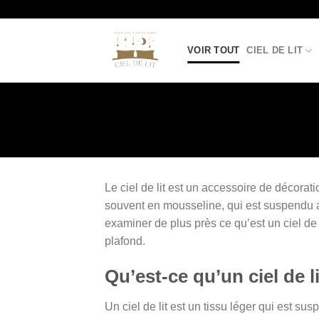
Passer
au
contenu
VOIR TOUT
CIEL DE LIT
Le ciel de lit est un accessoire de décorati
souvent en mousseline, qui est suspendu a
examiner de plus près ce qu’est un ciel de
plafond.
Qu’est-ce qu’un ciel de li
Un ciel de lit est un tissu léger qui est 