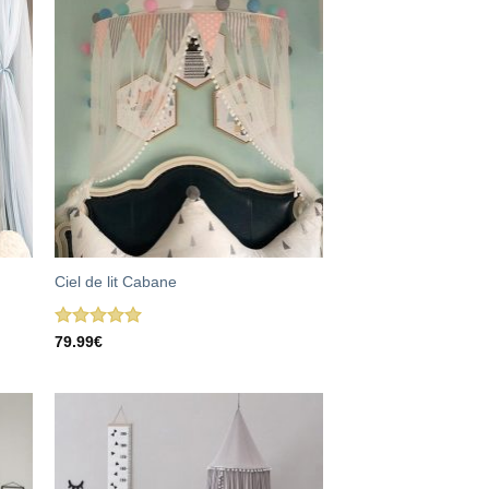
Ciel de lit Cabane
Note
5.00
79.99
€
sur 5