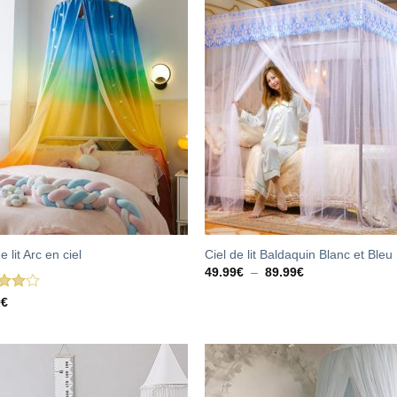
e lit Arc en ciel
Ciel de lit Baldaquin Blanc et Bleu
Plage
49.99
€
–
89.99
€
de
prix :
9
€
49.99€
sur
à
89.99€