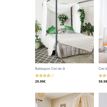
Baldaquin Ciel de lit
Ciel d
Note
Note
29.99
€
59.9
4.00
sur
4.00
5
5