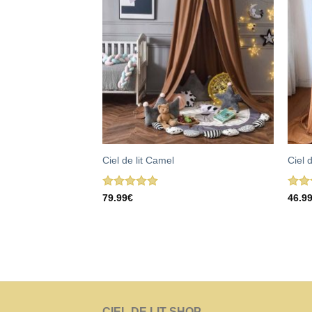
Ciel de lit Camel
Ciel 
Note
5.00
Note
79.99
€
46.9
sur 5
4.00
5
CIEL DE LIT SHOP