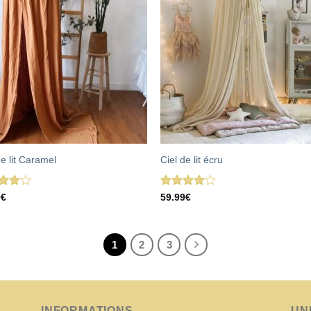
de lit Caramel
Ciel de lit écru
Note
9
€
59.99
€
sur
4.00
sur
5
1
2
3
INFORMATIONS
UN