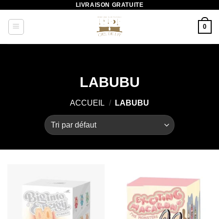
LIVRAISON GRATUITE
Passer
au
0
contenu
LABUBU
ACCUEIL
/
LABUBU