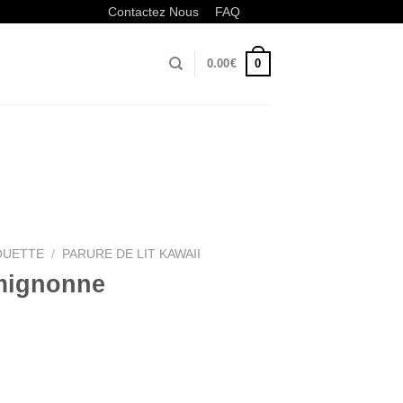
Contactez Nous
FAQ
0
0.00
€
OUETTE
/
PARURE DE LIT KAWAII
 mignonne
Plage
de
prix :