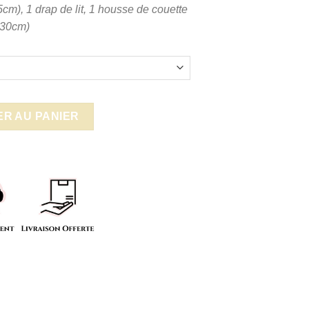
49.99€
5cm), 1 drap de lit, 1 housse de couette
à
30cm)
59.99€
mignonne
R AU PANIER