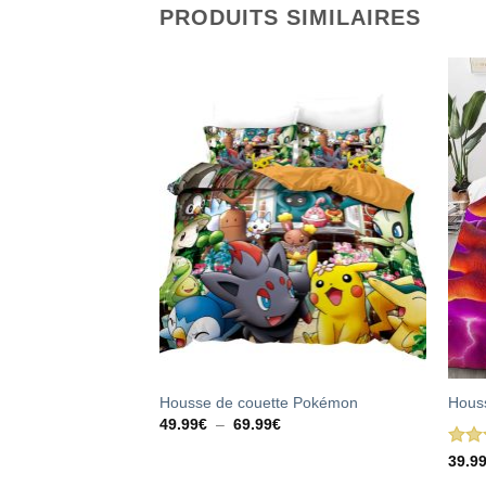
PRODUITS SIMILAIRES
 et Souillon
Housse de couette Pokémon
Houss
Plage
49.99
€
–
69.99
€
de
prix :
lage
Not
39.9
49.99€
e
sur 
à