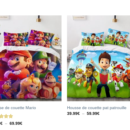
e de couette Mario
Housse de couette pat patrouille
Plage
39.99
€
–
59.99
€
de
prix :
e
5.00
Plage
9
€
–
69.99
€
39.99€
de
5
à