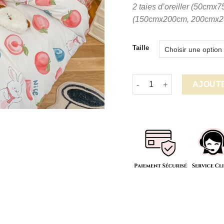
2 taies d’oreiller (50cmx7
(150cmx200cm, 200cmx2
Taille
quantité de Parure de lit 
AJOUTE