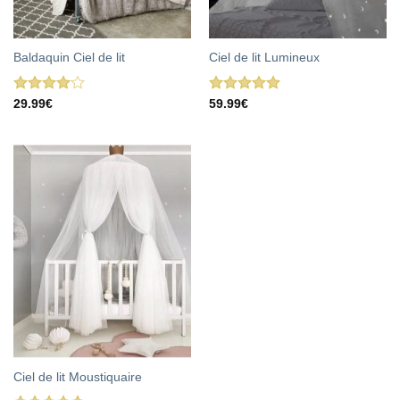
Baldaquin Ciel de lit
Ciel de lit Lumineux
Note
Note
5.00
29.99
€
59.99
€
4.00
sur
sur 5
5
Ciel de lit Moustiquaire