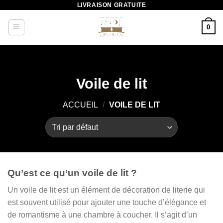
LIVRAISON GRATUITE
Passer
au
0
contenu
Voile de lit
ACCUEIL
/
VOILE DE LIT
Qu’est ce qu’un voile de lit ?
Un voile de lit est un élément de décoration de literie qui
est souvent utilisé pour ajouter une touche d’élégance et
de romantisme à une chambre à coucher. Il s’agit d’un