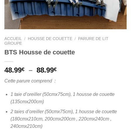
ACCUEIL
/
HOUSSE DE COUETTE
/
PARURE DE LIT
GROUPE
BTS Housse de couette
Plage
48.99
–
88.99
€
€
de
Cette parure comprend :
prix :
48.99€
1 taie d’oreiller (50cmx75cm), 1 housse de couette
à
(135cmx200cm)
88.99€
2 taies d’oreiller (50cmx75cm), 1 housse de couette
(180cmx210cm, 200cmx200cm , 220cmx240cm ,
240cmx210cm)