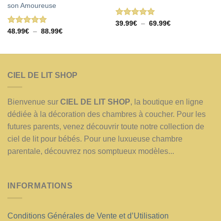
son Amoureuse
Note
5.00
Plage
39.99
€
–
69.99
€
de
sur 5
Note
5.00
Plage
48.99
€
–
88.99
€
prix :
de
sur 5
39.99€
prix :
à
48.99€
69.99€
à
88.99€
CIEL DE LIT SHOP
Bienvenue sur
CIEL DE LIT SHOP
, la boutique en ligne
dédiée à la décoration des chambres à coucher. Pour les
futures parents, venez découvrir toute notre collection de
ciel de lit pour bébés. Pour une luxueuse chambre
parentale, découvrez nos somptueux modèles...
INFORMATIONS
Conditions Générales de Vente et d’Utilisation