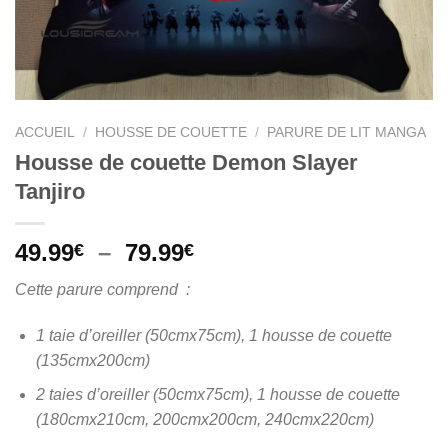
ACCUEIL
/
HOUSSE DE COUETTE
/
PARURE DE LIT MANGA
Housse de couette Demon Slayer
Tanjiro
Plage
49.99
–
79.99
€
€
de
Cette parure comprend :
prix :
49.99€
1 taie d’oreiller (50cmx75cm), 1 housse de couette
à
(135cmx200cm)
79.99€
2 taies d’oreiller (50cmx75cm), 1 housse de couette
(180cmx210cm, 200cmx200cm, 240cmx220cm)