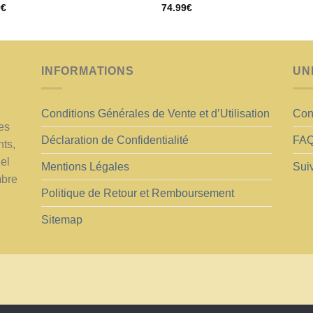
Note
5.00
9
€
74.99
€
sur
sur 5
INFORMATIONS
UN
Conditions Générales de Vente et d’Utilisation
Con
es
Déclaration de Confidentialité
FA
nts,
iel
Mentions Légales
Sui
mbre
Politique de Retour et Remboursement
Sitemap