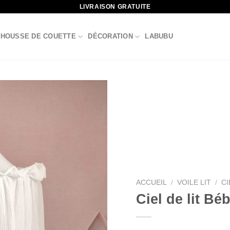
LIVRAISON GRATUITE
HOUSSE DE COUETTE
DÉCORATION
LABUBU
ACCUEIL
/
VOILE LIT
/
CI
Ciel de lit Bé