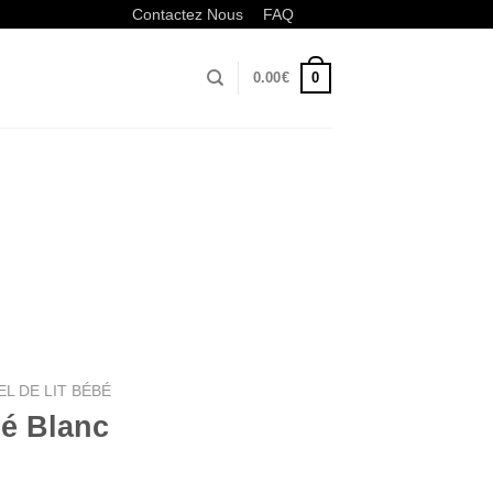
Contactez Nous
FAQ
0
0.00
€
EL DE LIT BÉBÉ
bé Blanc