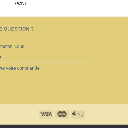
Note
5.00
74.99
€
sur 5
E QUESTION ?
tactez Nous
Q
vre votre commande