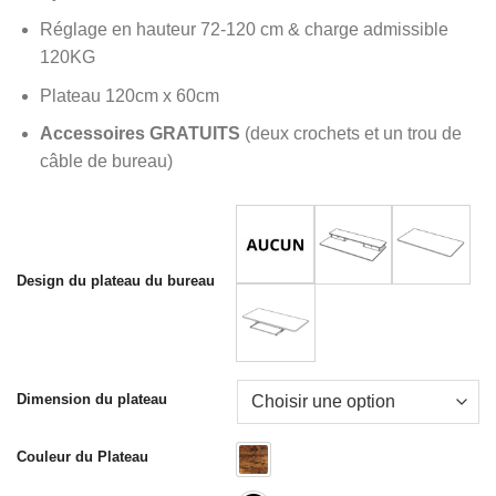
prix :
client
119.99€
Réglage en hauteur 72-120 cm & charge admissible
à
120KG
319.99€
Plateau 120cm x 60cm
Accessoires GRATUITS
(deux crochets et un trou de
câble de bureau)
Design du plateau du bureau
Dimension du plateau
Couleur du Plateau