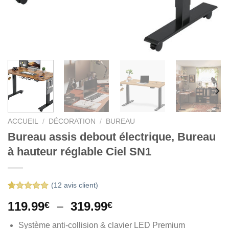
ACCUEIL
/
DÉCORATION
/
BUREAU
Bureau assis debout électrique, Bureau
à hauteur réglable Ciel SN1
(
12
avis client)
Noté
12
5.00
Plage
119.99
–
319.99
€
€
sur 5 basé
sur
de
notations
Système anti-collision & clavier LED Premium